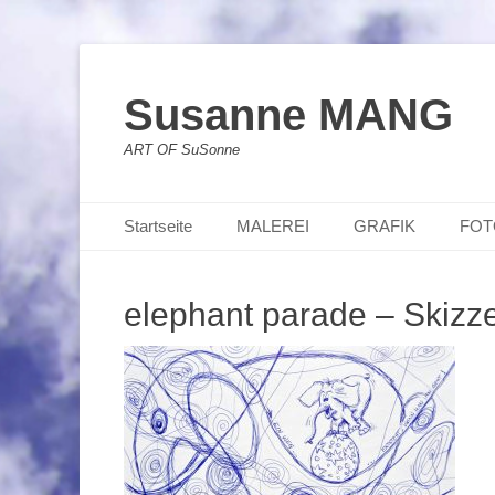
Susanne MANG
ART OF SuSonne
Primäres Menü
Zum
Startseite
MALEREI
GRAFIK
FOT
Inhalt
springen
elephant parade – Skizz