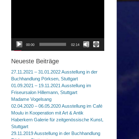
Video-
Player
00:00
02:14
Neueste Beiträge
27.11.2021 – 31.01.2022 Ausstellung in der
Buchhandlung Pörksen, Stuttgart
01.09.2021 – 19.11.2021 Ausstellung im
Friseursalon Hillemann, Stuttgart
Madame Vogelsang
02.04.2020 – 06.05.2020 Ausstellung im Café
Moulu in Kooperation mit Art & Antik
Haberkern Galerie für zeitgenössische Kunst,
Stuttgart
29.11.2019 Ausstellung in der Buchhandlung