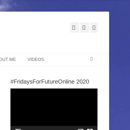
Facebook
E-
Instagram
Mail
Suchen
OUT ME
VIDEOS
#FridaysForFutureOnline 2020
Video-
Player